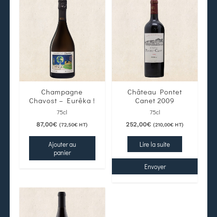
Champagne
Château Pontet
Chavost – Eurêka !
Canet 2009
75cl
75cl
87,00
€
252,00
€
(
72,50
€
HT)
(
210,00
€
HT)
Ajouter au
Lire la suite
panier
Envoyer