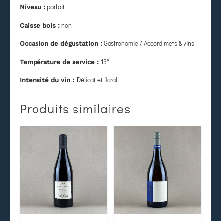
parfait
Niveau :
non
Caisse bois :
Gastronomie / Accord mets & vins
Occasion de dégustation :
13°
Température de service :
Délicat et floral
Intensité du vin :
Produits similaires