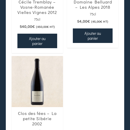
Cécile Tremblay –
Domaine Belluard
Vosne-Romanée
– Les Alpes 2018
Vielles Vignes 2012
75cl
75cl
54,00
€
(
45,00
€
HT)
540,00
€
(
450,00
€
HT)
Ajouter au
panier
Ajouter au
panier
Clos des fées – La
petite Sibérie
2002