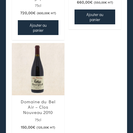
660,00
€
(
550,00
€
HT)
75cl
720,00
€
(
600,00
€
HT)
Ajouter au
panier
Ajouter au
panier
Domaine du Bel
Air – Clos
Nouveau 2010
75cl
150,00
€
(
125,00
€
HT)