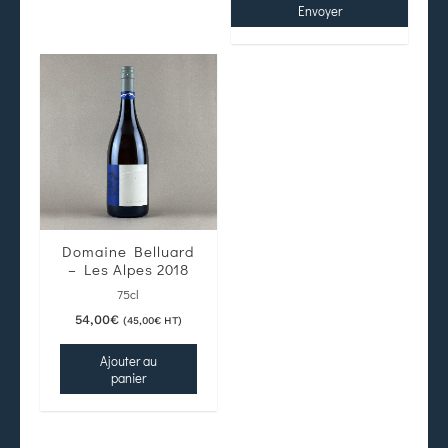
Envoyer
Domaine Belluard
– Les Alpes 2018
75cl
54,00
€
(
45,00
€
HT)
Ajouter au
panier