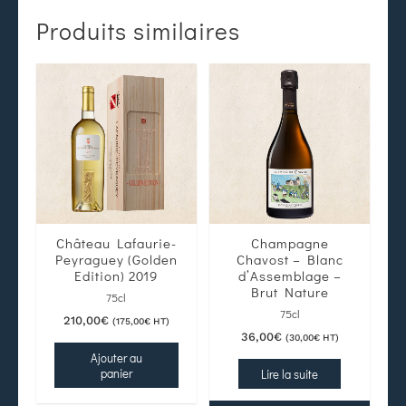
Produits similaires
Château Lafaurie-
Champagne
Peyraguey (Golden
Chavost – Blanc
Edition) 2019
d’Assemblage –
Brut Nature
75cl
75cl
210,00
€
(
175,00
€
HT)
36,00
€
(
30,00
€
HT)
Ajouter au
panier
Lire la suite