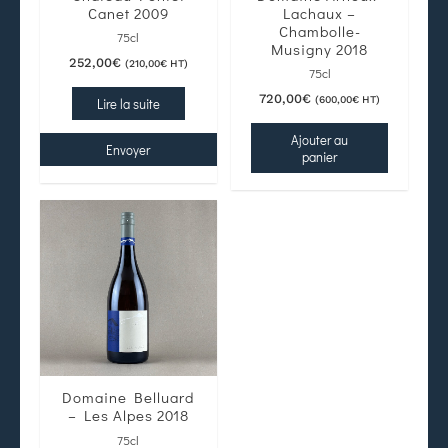
Canet 2009
Lachaux –
Chambolle-
75cl
Musigny 2018
252,00
€
(
210,00
€
HT)
75cl
720,00
€
(
600,00
€
HT)
Lire la suite
Ajouter au
Envoyer
panier
Domaine Belluard
– Les Alpes 2018
75cl