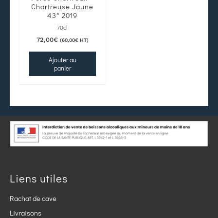
Chartreuse Jaune
43° 2019
70cl
72,00
€
(
60,00
€
HT)
Ajouter au
panier
Liens utiles
Rachat de cave
Livraisons