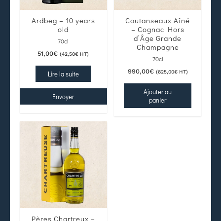
Ardbeg – 10 years
Coutanseaux Aîné
old
– Cognac Hors
d’Âge Grande
70cl
Champagne
51,00
€
(
42,50
€
HT)
70cl
990,00
€
(
825,00
€
HT)
Lire la suite
Ajouter au
Envoyer
panier
Pères Chartreux –