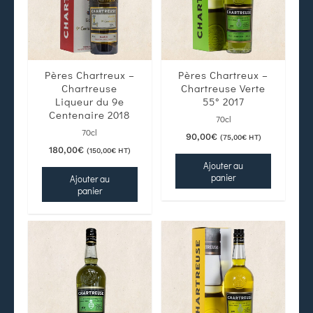
Pères Chartreux –
Pères Chartreux –
Chartreuse
Chartreuse Verte
Liqueur du 9e
55° 2017
Centenaire 2018
70cl
70cl
90,00
€
(
75,00
€
HT)
180,00
€
(
150,00
€
HT)
Ajouter au
panier
Ajouter au
panier