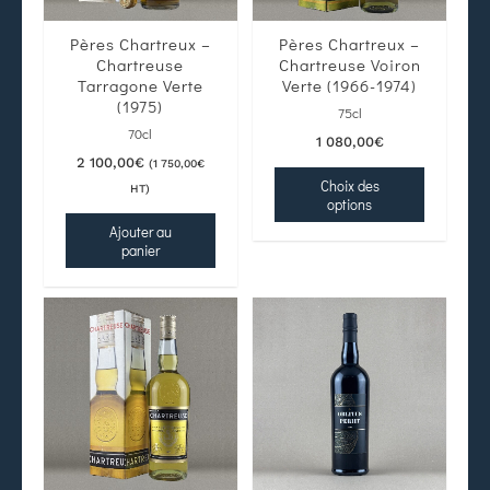
Pères Chartreux –
Pères Chartreux –
Chartreuse
Chartreuse Voiron
Tarragone Verte
Verte (1966-1974)
(1975)
75cl
70cl
1 080,00
€
2 100,00
€
(
1 750,00
€
Choix des
HT)
options
Ajouter au
panier