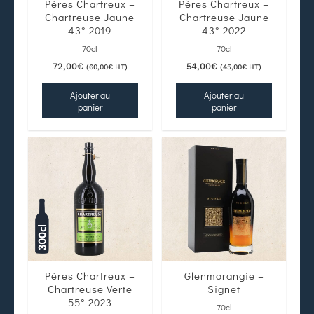
Pères Chartreux –
Pères Chartreux –
Chartreuse Jaune
Chartreuse Jaune
43° 2019
43° 2022
70cl
70cl
72,00
€
54,00
€
(
60,00
€
HT)
(
45,00
€
HT)
Ajouter au
Ajouter au
panier
panier
Pères Chartreux –
Glenmorangie –
Chartreuse Verte
Signet
55° 2023
70cl