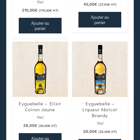
70cl
45,00
€
(
37,50
€
HT)
210,00
€
(
175,00
€
HT)
Ajouter au
panier
Ajouter au
panier
Eyguebelle – Elixir
Eyguebelle –
Coiron Jaune
Liqueur Abricot
Brandy
70cl
70cl
36,00
€
(
30,00
€
HT)
30,00
€
(
25,00
€
HT)
Ajouter au