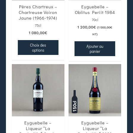
Pères Chartreux –
Eyguebelle –
Chartreuse Voiron
Oblitus Periit 1984
Jaune (1966-1974)
70cl
75cl
1 200,00
€
(
1 000,00
€
1 080,00
€
HT)
Choix des
Ajouter au
options
panier
Eyguebelle –
Eyguebelle –
Liqueur “La
Liqueur “La