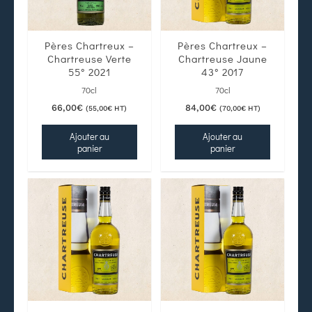
Pères Chartreux –
Pères Chartreux –
Chartreuse Verte
Chartreuse Jaune
55° 2021
43° 2017
70cl
70cl
66,00
€
84,00
€
(
55,00
€
HT)
(
70,00
€
HT)
Ajouter au
Ajouter au
panier
panier