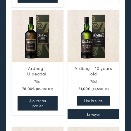
Ardbeg –
Ardbeg – 10 years
Uigeadail
old
70cl
70cl
78,00
€
51,00
€
(
65,00
€
HT)
(
42,50
€
HT)
Ajouter au
Lire la suite
panier
Envoyer