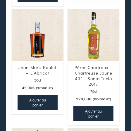
Jean-Marc Roulot
Pères Chartreux –
– L’Abricot
Chartreuse Jaune
43° – Santa Tecla
50cl
2017
45,00
€
(
37,50
€
HT)
70cl
228,00
€
Ajouter au
(
190,00
€
HT)
panier
Ajouter au
panier