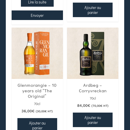
Lire la suite
Ajouter au
panier
Envoyer
Glenmorangie – 10
Ardbeg –
years old “The
Corryvreckan
Original”
70cl
70cl
84,00
€
(
70,00
€
HT)
36,00
€
(
30,00
€
HT)
Ajouter au
panier
Ajouter au
panier