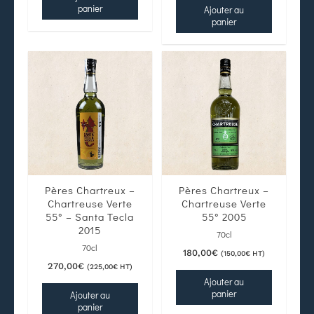
panier
Ajouter au
panier
Pères Chartreux –
Pères Chartreux –
Chartreuse Verte
Chartreuse Verte
55° – Santa Tecla
55° 2005
2015
70cl
70cl
180,00
€
(
150,00
€
HT)
270,00
€
(
225,00
€
HT)
Ajouter au
panier
Ajouter au
panier