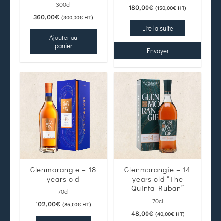
300cl
180,00
€
(
150,00
€
HT)
360,00
€
(
300,00
€
HT)
Lire la suite
Ajouter au
panier
Envoyer
Glenmorangie – 18
Glenmorangie – 14
years old
years old “The
Quinta Ruban”
70cl
70cl
102,00
€
(
85,00
€
HT)
48,00
€
(
40,00
€
HT)