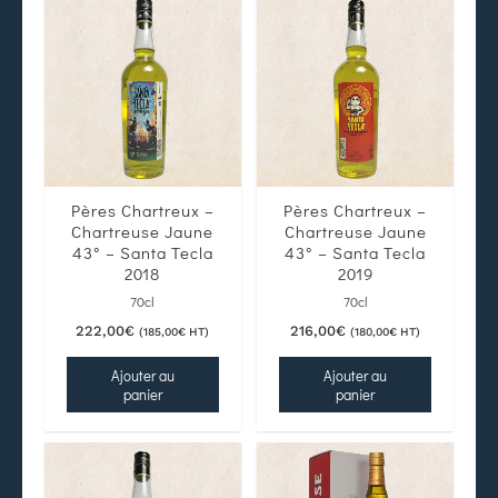
Pères Chartreux –
Pères Chartreux –
Chartreuse Jaune
Chartreuse Jaune
43° – Santa Tecla
43° – Santa Tecla
2018
2019
70cl
70cl
222,00
€
216,00
€
(
185,00
€
HT)
(
180,00
€
HT)
Ajouter au
Ajouter au
panier
panier