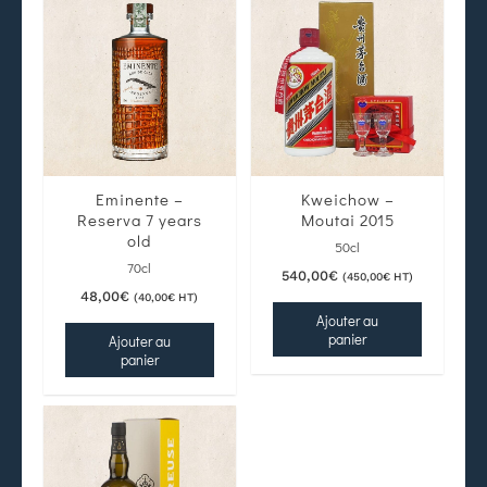
Eminente –
Kweichow –
Reserva 7 years
Moutai 2015
old
50cl
70cl
540,00
€
(
450,00
€
HT)
48,00
€
(
40,00
€
HT)
Ajouter au
panier
Ajouter au
panier