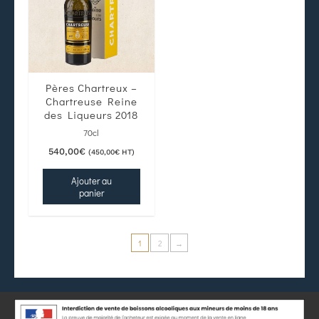
Pères Chartreux –
Chartreuse Reine
des Liqueurs 2018
70cl
540,00
€
(
450,00
€
HT)
Ajouter au
panier
1
2
→