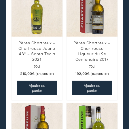
Pères Chartreux –
Pères Chartreux –
Chartreuse Jaune
Chartreuse
43° – Santa Tecla
Liqueur du 9e
2021
Centenaire 2017
70cl
70cl
210,00
€
192,00
€
(
175,00
€
HT)
(
160,00
€
HT)
Ajouter au
Ajouter au
panier
panier