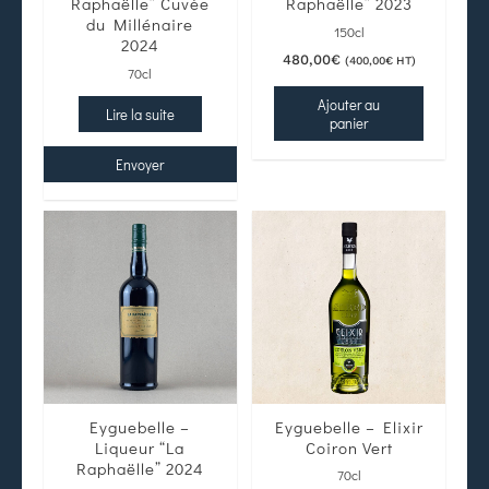
Raphaëlle” Cuvée
Raphaëlle” 2023
du Millénaire
150cl
2024
480,00
€
(
400,00
€
HT)
70cl
Ajouter au
Lire la suite
panier
Envoyer
Eyguebelle –
Eyguebelle – Elixir
Liqueur “La
Coiron Vert
Raphaëlle” 2024
70cl