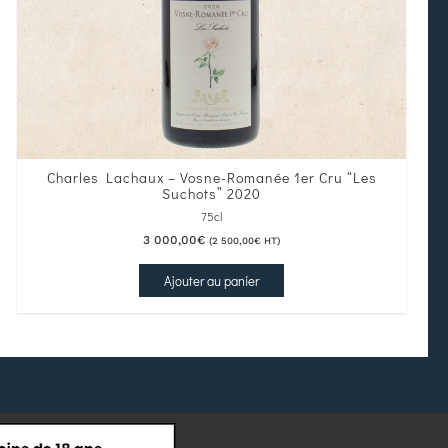
Charles Lachaux – Vosne-Romanée 1er Cru “Les
Suchots” 2020
75cl
3 000,00
€
(
2 500,00
€
HT)
Ajouter au panier