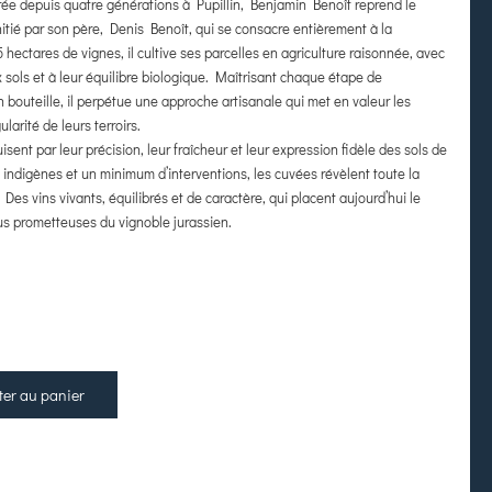
ncrée depuis quatre générations à Pupillin, Benjamin Benoît reprend le
nitié par son père, Denis Benoît, qui se consacre entièrement à la
25 hectares de vignes, il cultive ses parcelles en agriculture raisonnée, avec
x sols et à leur équilibre biologique. Maîtrisant chaque étape de
en bouteille, il perpétue une approche artisanale qui met en valeur les
larité de leurs terroirs.
isent par leur précision, leur fraîcheur et leur expression fidèle des sols de
 indigènes et un minimum d’interventions, les cuvées révèlent toute la
. Des vins vivants, équilibrés et de caractère, qui placent aujourd’hui le
us prometteuses du vignoble jurassien.
ter au panier