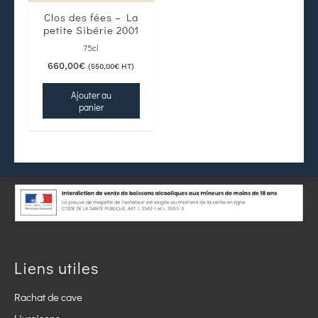
Clos des fées – La
petite Sibérie 2001
75cl
660,00
€
(
550,00
€
HT)
Ajouter au
panier
Liens utiles
Rachat de cave