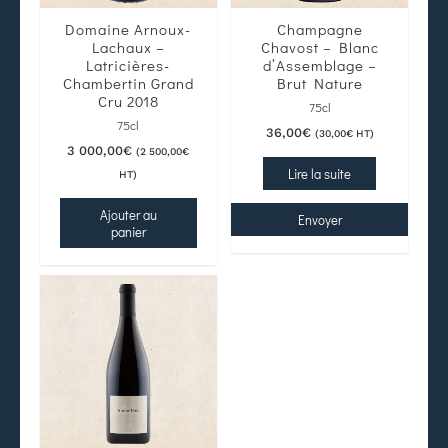
Domaine Arnoux-
Champagne
Lachaux –
Chavost – Blanc
Latricières-
d’Assemblage –
Chambertin Grand
Brut Nature
Cru 2018
75cl
75cl
36,00
€
(
30,00
€
HT)
3 000,00
€
(
2 500,00
€
Lire la suite
HT)
Ajouter au
Envoyer
panier