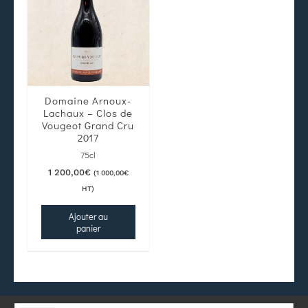
Domaine Arnoux-
Lachaux – Clos de
Vougeot Grand Cru
2017
75cl
1 200,00
€
(
1 000,00
€
HT)
Ajouter au
panier