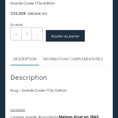
Grande Cuvée 173e édition
222,00
€
(
185,00
€
HT)
En stock
+
-
Ajouter au panier
DESCRIPTION
INFORMATIONS COMPLÉMENTAIRES
Description
Krug – Grande Cuvée 173e Edition
La vision
Lorsque Joseph Krug créa la
,
Maison Krug en 1843