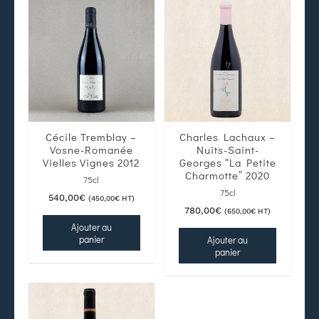
Cécile Tremblay –
Charles Lachaux –
Vosne-Romanée
Nuits-Saint-
Vielles Vignes 2012
Georges “La Petite
Charmotte” 2020
75cl
75cl
540,00
€
(
450,00
€
HT)
780,00
€
(
650,00
€
HT)
Ajouter au
panier
Ajouter au
panier