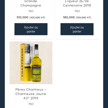
Grande
Liqueur du 9e
Champagne
Centenaire 2018
70cl
70cl
510,00
€
180,00
€
(
425,00
€
HT)
(
150,00
€
HT)
Ajouter au
Ajouter au
panier
panier
Pères Chartreux –
Chartreuse Jaune
43° 2019
70cl